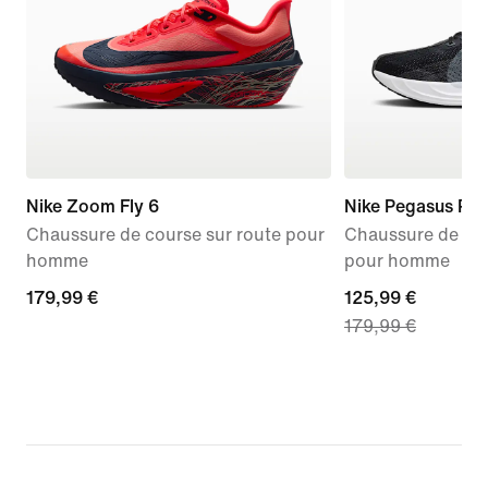
Nike Zoom Fly 6
Nike Pegasus Plu
Chaussure de course sur route pour
Chaussure de run
homme
pour homme
179,99 €
179,99 €
current
125,99 €
179,99 €
price
125,99 €,
original
price
179,99 €