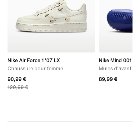
Nike Air Force 1 '07 LX
Nike Mind 001
Chaussure pour femme
Mules d'avant-m
current
90,99 €
89,99 €
89,99 €
129,99 €
price
90,99 €,
original
price
129,99 €