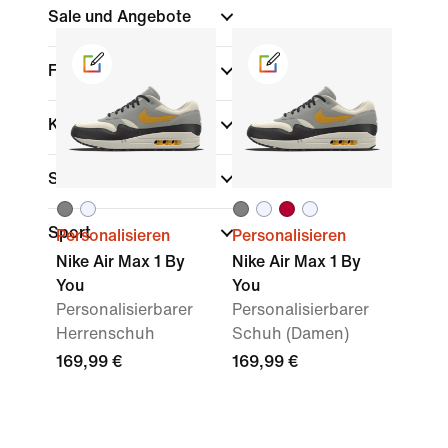
Sale und Angebote
Farbe
Kollektionen
Schuhhöhe
Sport
Personalisieren
Personalisieren
Nike Air Max 1 By
Nike Air Max 1 By
You
You
Personalisierbarer
Personalisierbarer
Herrenschuh
Schuh (Damen)
169,99 €
169,99 €