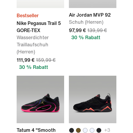
Air Jordan MVP 92
Bestseller
Schuh (Herren)
Nike Pegasus Trail 5
GORE-TEX
97,99 €
139,99 €
Wasserdichter
30 % Rabatt
Traillaufschuh
(Herren)
111,99 €
159,99 €
30 % Rabatt
Tatum 4 "Smooth
+
3