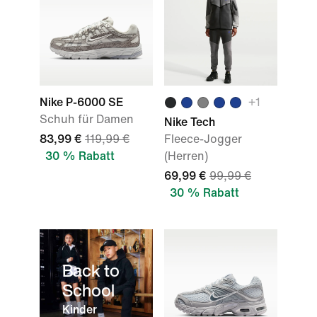
Nike P-6000 SE
+
1
Schuh für Damen
Nike Tech
83,99 €
119,99 €
Fleece-Jogger
30 % Rabatt
(Herren)
69,99 €
99,99 €
30 % Rabatt
Back to
School
Kinder