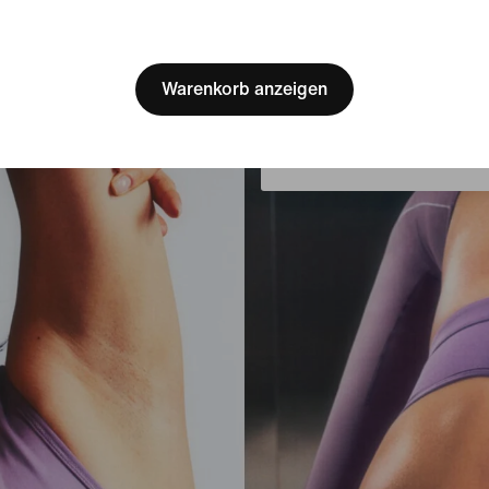
sicher fühlst.
[ Code: D1B61E47 ]
We think you are in United 
Update your location?
Warenkorb anzeigen
Luxemburg