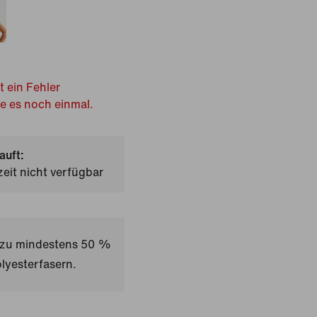
t ein Fehler
he es noch einmal.
auft:
zeit nicht verfügbar
t zu mindestens 50 %
lyesterfasern.