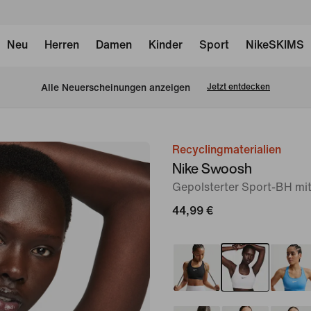
Neu
Herren
Damen
Kinder
Sport
NikeSKIMS
Alle Neuerscheinungen anzeigen
Jetzt entdecken
Recyclingmaterialien
Bild 1
Nike Swoosh
von
Gepolsterter Sport-BH mit
8
44,99 €