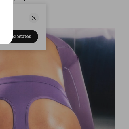
States.
United States