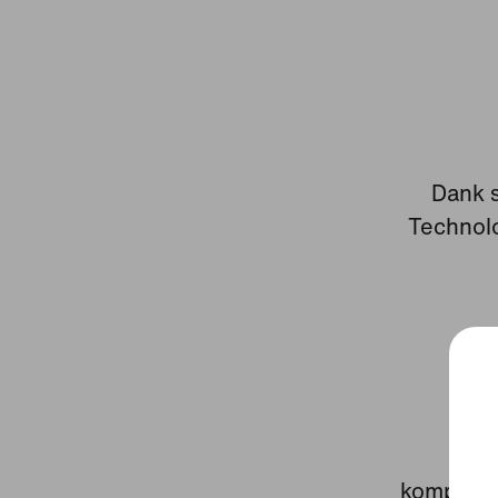
Dank s
Technolo
M
komprimi