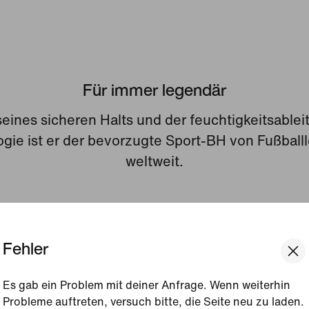
Für immer legendär
eines sicheren Halts und der feuchtigkeitsable
gie ist er der bevorzugte Sport-BH von Fußbal
weltweit.
Fehler
ittlerer Halt, herausragender Tragekomfo
Der Swoosh Sport-BH mit mittlerem Halt sorgt fü
Es gab ein Problem mit deiner Anfrage. Wenn weiterhin
Probleme auftreten, versuch bitte, die Seite neu zu laden.
erenden Tragekomfort, damit du dich bei jeder