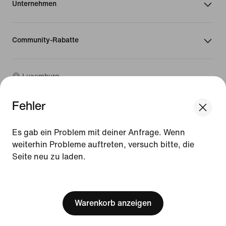
Unternehmen
Community-Rabatte
Luxemburg
Fehler
©
2026
Nike, Inc. Alle Rechte vorbehalten
We think you are in United States.
Guides
Update your location?
Es gab ein Problem mit deiner Anfrage. Wenn
Nutzungsbedingungen
weiterhin Probleme auftreten, versuch bitte, die
Verkaufsbedingungen
Impressum
Seite neu zu laden.
Luxemburg
United States
Datenschutzrichtlinie und Cookie-Erklärung
[ Code: D1B61E47 ]
Cookie-Einstellungen ändern.
Warenkorb anzeigen