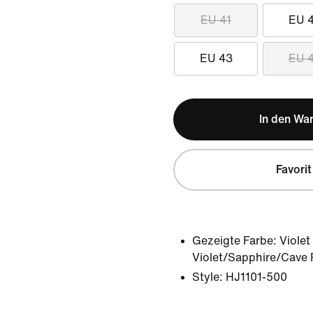
EU 41
EU 
EU 43
EU 
In den Wa
Favorit
Gezeigte Farbe:
Violet
Violet/Sapphire/Cave 
Style:
HJ1101-500