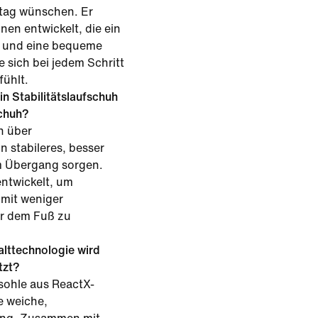
ltag wünschen. Er
nen entwickelt, die ein
l und eine bequeme
sich bei jedem Schritt
fühlt.
in Stabilitätslaufschuh
schuh?
n über
n stabileres, besser
m Übergang sorgen.
ntwickelt, um
mit weniger
er dem Fuß zu
lttechnologie wird
tzt?
sohle aus ReactX-
e weiche,