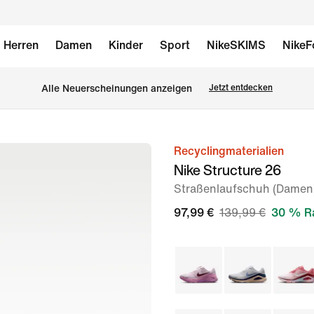
Herren
Damen
Kinder
Sport
NikeSKIMS
NikeF
Alle Neuerscheinungen anzeigen
Jetzt entdecken
Recyclingmaterialien
Bild 1
Nike Structure 26
von
Straßenlaufschuh (Damen
8
97,99 €
139,99 €
30 % R