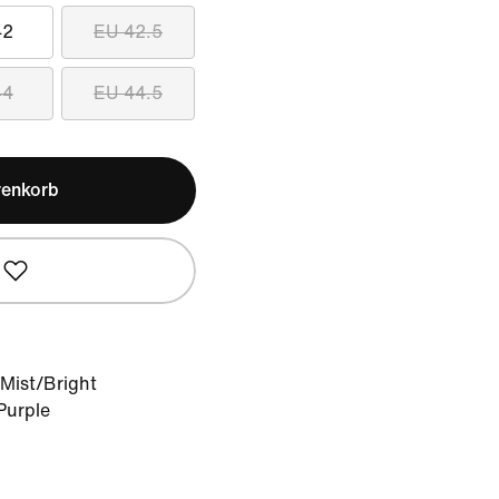
42
EU 42.5
44
EU 44.5
renkorb
 Mist/Bright
Purple