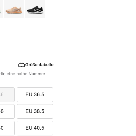
Größentabelle
 dir, eine halbe Nummer
36
EU 36.5
38
EU 38.5
40
EU 40.5