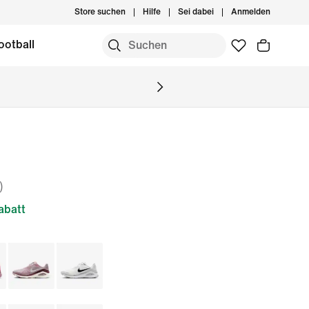
Store suchen
Hilfe
Sei dabei
Anmelden
ootball
)
abatt