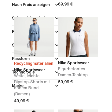
69,99 €
Nach Preis anzeigen
Sale und Angebote
Farbe
Sport
Passform
Nike Sportswear
Recyclingmaterialien
Figurbetontes
Nike Sportswear
Technologie
Damen-Tanktop
Weite, leichte
Ripstop-Shorts mit
59,99 €
Marke
hohem Bund
(Damen)
49,99 €