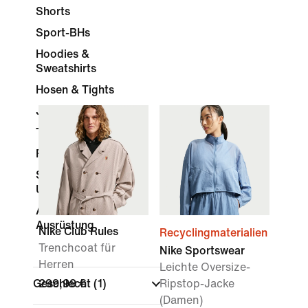
Shorts
Sport-BHs
Hoodies &
Sweatshirts
Hosen & Tights
Jacken & Westen
Trainingsanzüge
Röcke & Kleider
Socken &
Unterwäsche
Accessoires &
Ausrüstung
Nike Club Rules
Recyclingmaterialien
Trenchcoat für
Nike Sportswear
Herren
Leichte Oversize-
Geschlecht
299,99 €
(1)
Ripstop-Jacke
(Damen)