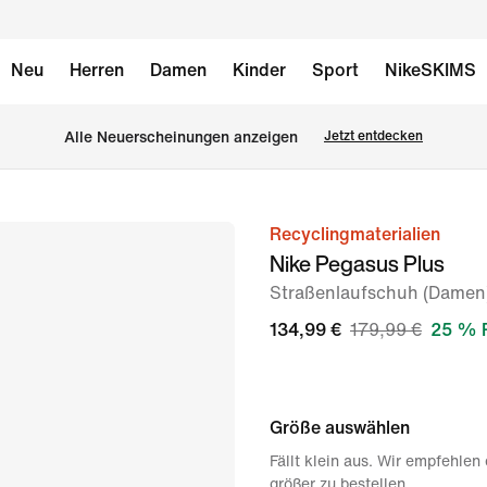
Neu
Herren
Damen
Kinder
Sport
NikeSKIMS
Alle Neuerscheinungen anzeigen
Jetzt entdecken
Recyclingmaterialien
Bild 1
Nike Pegasus Plus
von
Straßenlaufschuh (Damen
8
134,99 €
179,99 €
25 % 
Größe auswählen
Fällt klein aus. Wir empfehlen
größer zu bestellen.