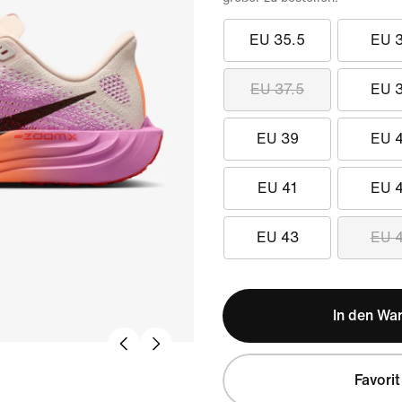
EU 35.5
EU 
EU 37.5
EU 
EU 39
EU 
EU 41
EU 
EU 43
EU 
In den Wa
Favorit