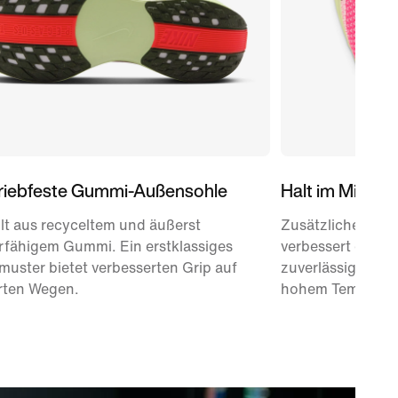
riebfeste Gummi-Außensohle
Halt im Mittelf
lt aus recyceltem und äußerst
Zusätzlicher Sup
rfähigem Gummi. Ein erstklassiges
verbessert den Ha
muster bietet verbesserten Grip auf
zuverlässiges Gef
erten Wegen.
hohem Tempo.