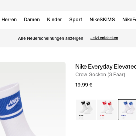
Herren
Damen
Kinder
Sport
NikeSKIMS
NikeF
Alle Neuerscheinungen anzeigen
Jetzt entdecken
Nike Everyday Elevate
Bild 1
von
Crew-Socken (3 Paar)
4
19,99 €