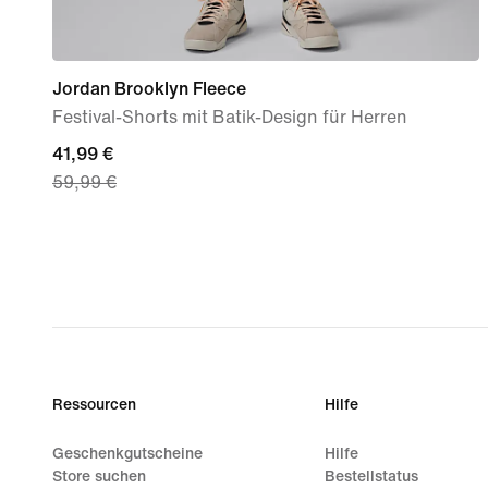
Jordan Brooklyn Fleece
Festival-Shorts mit Batik-Design für Herren
current
41,99 €
59,99 €
price
41,99 €,
original
price
59,99 €
Ressourcen
Hilfe
Geschenkgutscheine
Hilfe
Store suchen
Bestellstatus