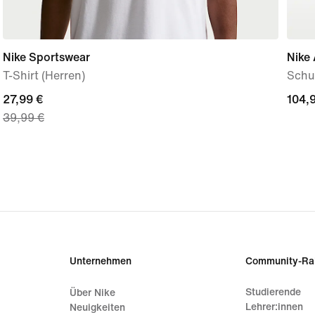
Nike Sportswear
Nike 
T-Shirt (Herren)
Schu
current
27,99 €
104,
104,
39,99 €
price
27,99 €,
original
price
39,99 €
Unternehmen
Community-Ra
Studierende
Über Nike
Lehrer:innen
Neuigkeiten