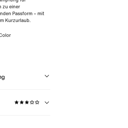
n zu einer
genden Passform – mit
zum Kurzurlaub.
Color
ng