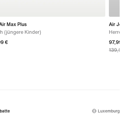
Air Max Plus
Air Jordan
h (jüngere Kinder)
Herrensch
99 €
99 €
current
97,99 €
139,99 €
price
97,99 €,
original
price
139,99 €
batte
Luxemburg