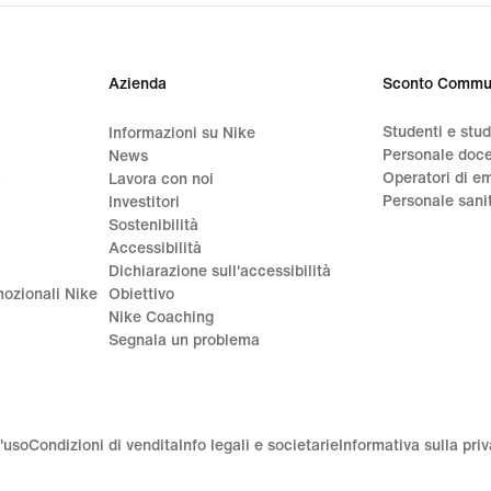
Azienda
Sconto Commu
Studenti e stu
Informazioni su Nike
Personale doc
News
Operatori di e
a
Lavora con noi
Personale sani
Investitori
Sostenibilità
Accessibilità
Dichiarazione sull'accessibilità
ozionali Nike
Obiettivo
Nike Coaching
Segnala un problema
'uso
Condizioni di vendita
Info legali e societarie
Informativa sulla pri