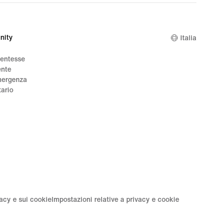
nity
Italia
dentesse
ente
mergenza
tario
vacy e sui cookie
Impostazioni relative a privacy e cookie