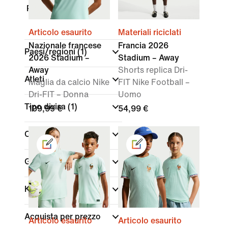
Pantaloncini
Articolo esaurito
Materiali riciclati
Nazionale francese
Francia 2026
Paesi/regioni
(1)
2026 Stadium –
Stadium – Away
Away
Shorts replica Dri-
Atleti
Maglia da calcio Nike
FIT Nike Football –
Dri-FIT – Donna
Uomo
Tipo divisa
(1)
109,99 €
54,99 €
Colore
Genere
Kids
Acquista per prezzo
Articolo esaurito
Articolo esaurito