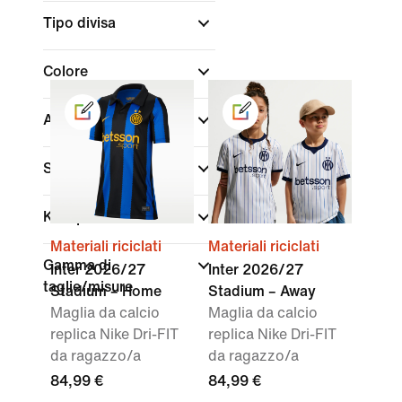
Tipo divisa
Colore
Acquista per prezzo
Sconti e offerte
Kids per età
Materiali riciclati
Materiali riciclati
Gamma di
Inter 2026/27
Inter 2026/27
taglie/misure
Stadium – Home
Stadium – Away
Maglia da calcio
Maglia da calcio
replica Nike Dri-FIT
replica Nike Dri-FIT
da ragazzo/a
da ragazzo/a
84,99 €
84,99 €