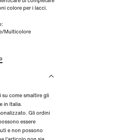
menticare di completare
ni colore per i lacci.
o:
e/Multicolore
to
 su come smaltire gli
 in Italia.
nalizzato. Gli ordini
 possono essere
nuti e non possono
e l'articolo non sia