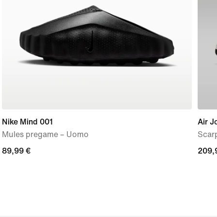
Nike Mind 001
Air J
Mules pregame – Uomo
Scar
89,99
89,99 €
209,
209,
€
€