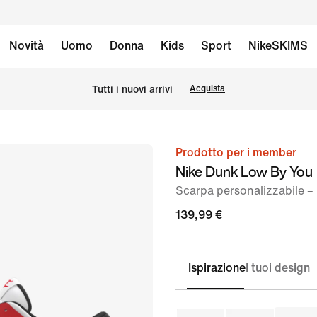
Novità
Uomo
Donna
Kids
Sport
NikeSKIMS
Tutti i nuovi arrivi
Acquista
Prodotto per i member
immagine
Nike Dunk Low By You
1
Scarpa personalizzabile 
di
9
139,99 €
Ispirazione
I tuoi design