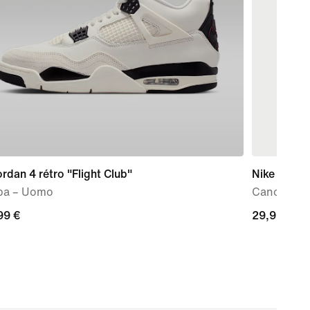
ordan 4 rétro "Flight Club"
Nike Miler
pa – Uomo
Canotta da
99
99 €
29,99
29,99 €
€