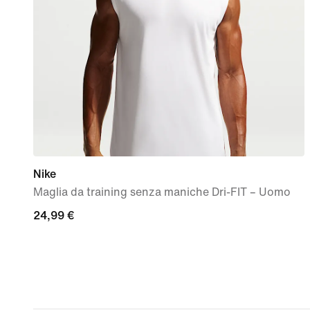
Nike
Maglia da training senza maniche Dri-FIT – Uomo
24,99
24,99 €
€