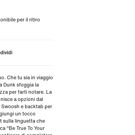
ibile per il ritiro
dividi
o. Che tu sia in viaggio
sta Dunk sfoggia la
ezza per farti notare. La
 unisce a opzioni dal
o Swoosh e backtab per
ggiungi un tocco
t sulla linguetta che
ica "Be True To Your