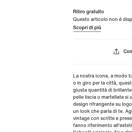
Ritiro gratuito
Questo articolo non è dispon
Scopri di più
Con
La nostra icona, a modo tu
o in giro per la città, que
giusta quantità di brillant
pelle liscia o martellata si
design rifrangente su log
un look che parla di te. A
vintage con scritte e prese
fanno riferimento all'estet