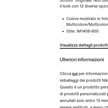
School" originale. Non di
il look con 12 diverse opzio
Colore mostrato in fot
Multicolore/Multicolor
Stile:
IM1408-900
Visualizza dettagli prodot
Ulteriori informazioni
Clicca
qui
per informazioni
imballaggi dei prodotti Nike
Questo è un prodotto perso
di prodotti personalizzati
annullati solo entro 15 mi
essere restituiti, a meno ch