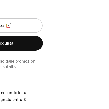
zza
cquista
uso dalle promozioni
i sul sito.
o secondo le tue
segnato entro 3