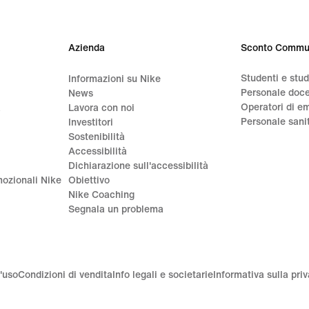
Azienda
Sconto Commu
Studenti e stu
Informazioni su Nike
Personale doc
News
Operatori di e
a
Lavora con noi
Personale sani
Investitori
Sostenibilità
Accessibilità
Dichiarazione sull'accessibilità
ozionali Nike
Obiettivo
Nike Coaching
Segnala un problema
'uso
Condizioni di vendita
Info legali e societarie
Informativa sulla pri