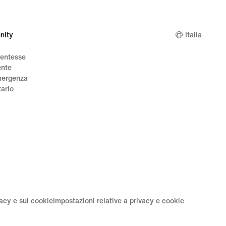
nity
Italia
dentesse
ente
mergenza
tario
vacy e sui cookie
Impostazioni relative a privacy e cookie