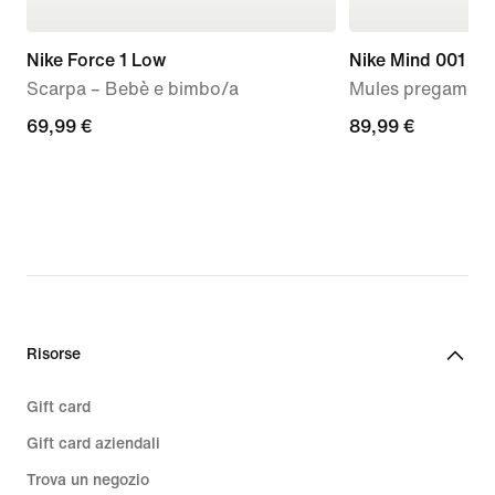
Nike Force 1 Low
Nike Mind 001
Scarpa – Bebè e bimbo/a
Mules pregame 
69,99
69,99 €
89,99
89,99 €
€
€
Risorse
Gift card
Gift card aziendali
Trova un negozio