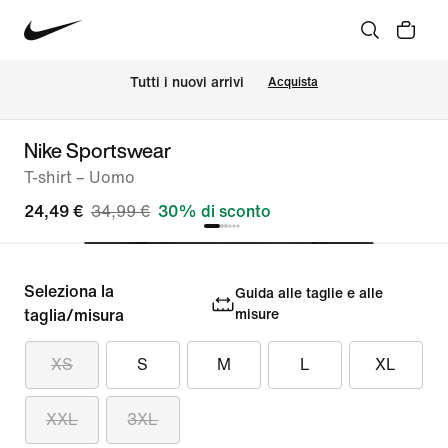
Tutti i nuovi arrivi
Acquista
Nike Sportswear
T-shirt – Uomo
24,49 €
34,99 €
30% di sconto
Seleziona la
Guida alle taglie e alle
taglia/misura
misure
XS
S
M
L
XL
XXL
3XL