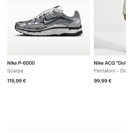
Nike P-6000
Nike ACG "Dolomi
Scarpa
Pantaloni – Donn
119,99
119,99 €
99,99
99,99 €
€
€