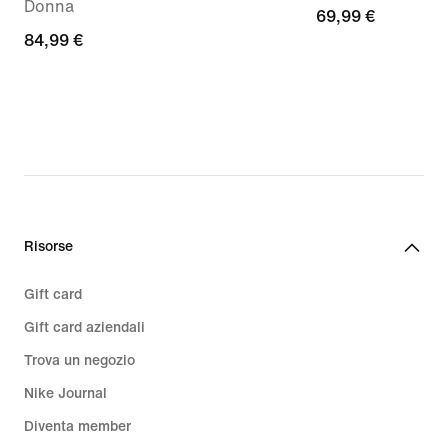
Donna
69,99
69,99 €
84,99
84,99 €
€
€
Risorse
Gift card
Gift card aziendali
Trova un negozio
Nike Journal
Diventa member