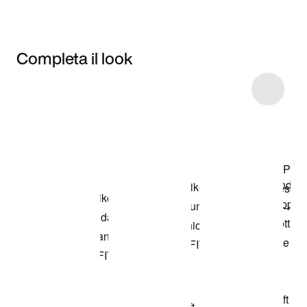
Completa il look
Item 3 of 4
Acquista il
modello