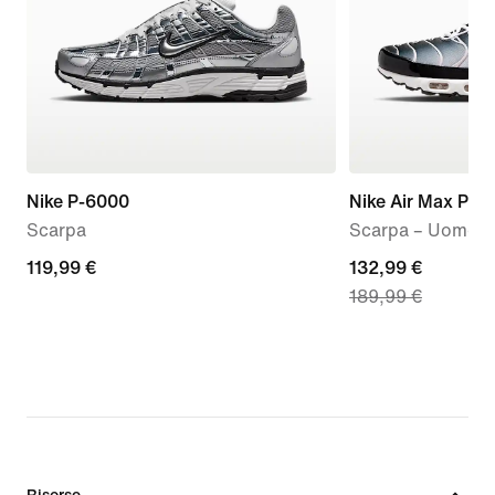
Nike P-6000
Nike Air Max Plus
Scarpa
Scarpa – Uomo
119,99
119,99 €
current
132,99 €
189,99 €
€
price
132,99
€,
original
price
189,99
€