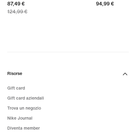
current
87,49 €
94,99
94,99 €
124,99 €
price
€
87,49
€,
original
price
124,99
€
Risorse
Gift card
Gift card aziendali
Trova un negozio
Nike Journal
Diventa member