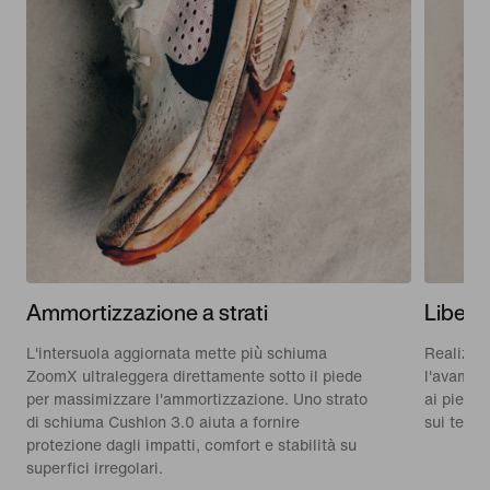
Ammortizzazione a strati
Libert
L'intersuola aggiornata mette più schiuma
Realizzat
ZoomX ultraleggera direttamente sotto il piede
l'avampi
per massimizzare l'ammortizzazione. Uno strato
ai piedi 
di schiuma Cushlon 3.0 aiuta a fornire
sui terre
protezione dagli impatti, comfort e stabilità su
superfici irregolari.