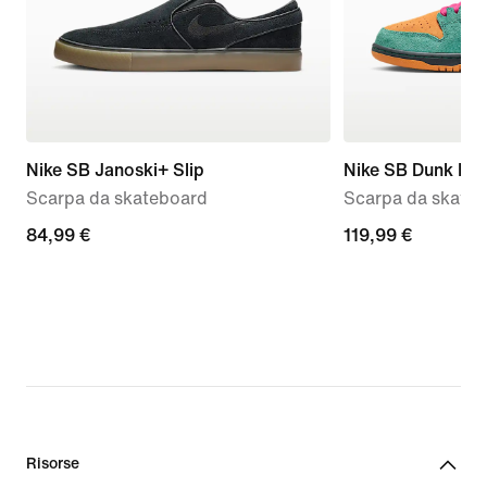
Nike SB Janoski+ Slip
Nike SB Dunk Lo
Scarpa da skateboard
Scarpa da skate
84,99
84,99 €
119,99
119,99 €
€
€
Risorse