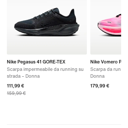
Nike Pegasus 41 GORE-TEX
Nike Vomero Plus
Scarpa impermeabile da running su
Scarpa da runnin
strada – Donna
Donna
current
111,99 €
179,99
179,99 €
159,99 €
price
€
111,99
€,
original
price