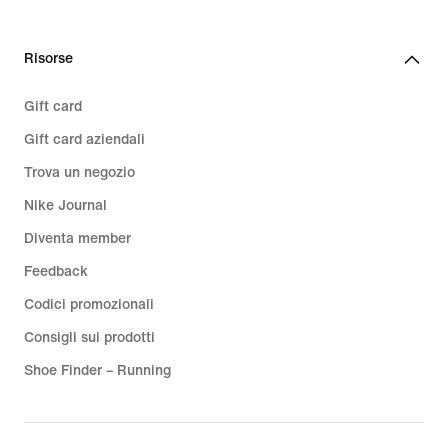
159,99
€
Risorse
Gift card
Gift card aziendali
Trova un negozio
Nike Journal
Diventa member
Feedback
Codici promozionali
Consigli sui prodotti
Shoe Finder – Running