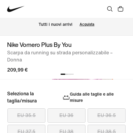
Tutti i nuovi arrivi
Acquista
Nike Vomero Plus By You
Scarpa da running su strada personalizzabile –
Donna
209,99 €
Seleziona la
Guida alle taglie e alle
taglia/misura
misure
EU 35.5
EU 36
EU 36.5
EU 37.5
EU 38
EU 38.5