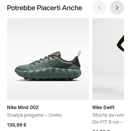
Potrebbe Piacerti Anche
Nike Mind 002
Nike Swift
Scarpa pregame – Uomo
Shorts da running
Dri-FIT 8 cm – D
139,99
139,99 €