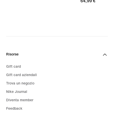
64,99
64,99 €
€
€
Risorse
Gift card
Gift card aziendali
Trova un negozio
Nike Journal
Diventa member
Feedback