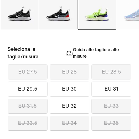
Seleziona la
Guida alle taglie e alle
taglia/misura
misure
EU 27.5
EU 28
EU 28.5
EU 29.5
EU 30
EU 31
EU 31.5
EU 32
EU 33
EU 33.5
EU 34
EU 35