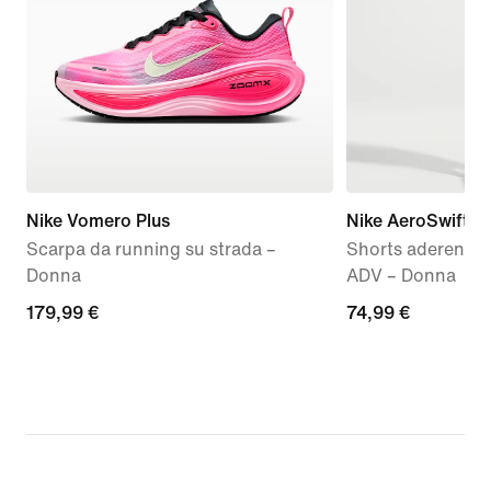
Nike Vomero Plus
Nike AeroSwift
Scarpa da running su strada –
Shorts aderenti d
Donna
ADV – Donna
179,99
179,99 €
74,99
74,99 €
€
€