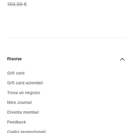
159,99 €
price
111,99
€,
original
price
159,99
€
Risorse
Gift card
Gift card aziendali
Trova un negozio
Nike Journal
Diventa member
Feedback
Codici promozionali