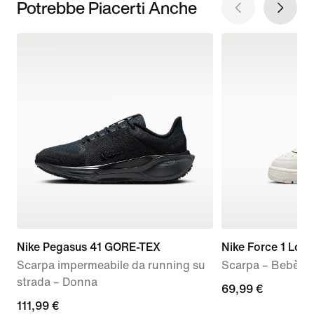
Potrebbe Piacerti Anche
Nike Pegasus 41 GORE-TEX
Nike Force 1 Low
Scarpa impermeabile da running su
Scarpa – Bebè e
strada – Donna
69,99
69,99 €
current
111,99 €
€