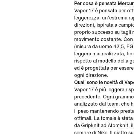
Per cosa è pensata Mercur
Vapor 17 è pensata per offr
leggerezza: un'estrema rapi
direzioni, ispirata a campi
proprio successo su tagli r
movimento costante. Con u
(misura da uomo 42,5, FG),
leggera mai realizzata, fi
rispetto al modello della 
ed è progettata per essere 
ogni direzione.
Quali sono le novità di Vap
Vapor 17 è più leggera risp
precedente. Ogni grammo d
analizzato dal team, che ha
il peso mantenendo prestaz
ottimali. La tomaia è stat
da Gripknit ad Atomknit, il
sempre di Nike. Il piatto su