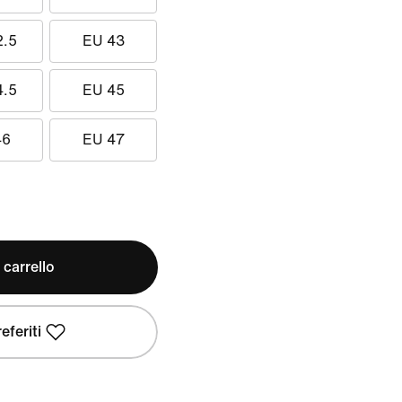
2.5
EU 43
4.5
EU 45
46
EU 47
 carrello
eferiti