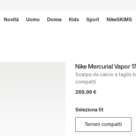
Novità
Uomo
Donna
Kids
Sport
NikeSKIMS
Nike Mercurial Vapor 17
immagine
1
Scarpa da calcio a taglio b
compatti
di
11
269,99 €
Seleziona fit
Terreni compatti