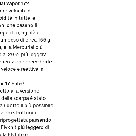
ial Vapor 17?
ire velocità e
dità in tutte le
oni che basano il
epentini, agilità e
n peso di circa 155 g
 è la Mercurial più
no al 20% più leggera
generazione precedente,
veloce e reattiva in
or 17 Elite?
etto alla versione
ella scarpa è stato
 ridotto il più possibile
ioni strutturali
a riprogettata passando
 Flyknit più leggero di
ola FlyLite è