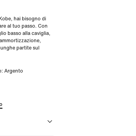
Kobe, hai bisogno di
are al tuo passo. Con
io basso alla caviglia,
 ammortizzazione,
 lunghe partite sul
o:
Argento
d
to