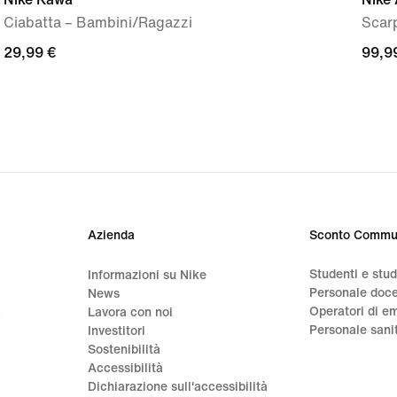
Ciabatta – Bambini/Ragazzi
Scar
29,99
29,99 €
99,9
99,9
€
€
Azienda
Sconto Commu
Studenti e stu
Informazioni su Nike
Personale doc
News
Operatori di e
a
Lavora con noi
Personale sani
Investitori
Sostenibilità
Accessibilità
Dichiarazione sull'accessibilità