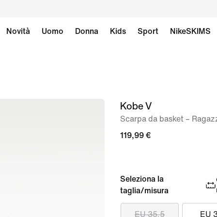
Novità
Uomo
Donna
Kids
Sport
NikeSKIMS
Kobe V
immagine
1
Scarpa da basket – Ragaz
di
119,99 €
9
Seleziona la
taglia/misura
EU 35.5
EU 