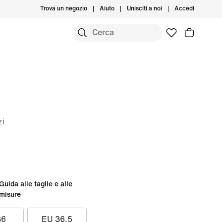
Trova un negozio
Aiuto
Unisciti a noi
Accedi
zi
Guida alle taglie e alle
misure
36
EU 36.5