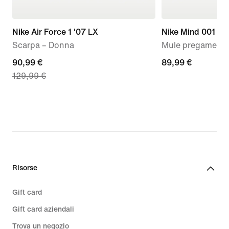
Nike Air Force 1 '07 LX
Nike Mind 001
Scarpa – Donna
Mule pregame – 
current
90,99 €
89,99
89,99 €
129,99 €
price
€
90,99
€,
original
price
129,99
€
Risorse
Gift card
Gift card aziendali
Trova un negozio