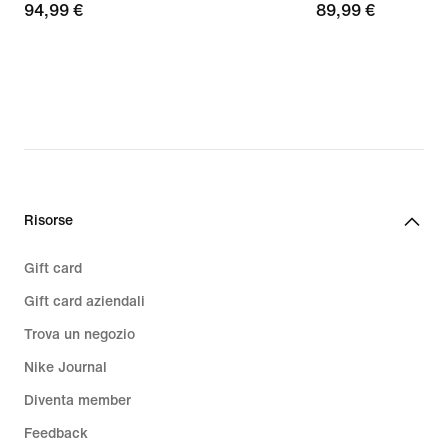
94,99
94,99 €
89,99
89,99 €
€
€
Risorse
Gift card
Gift card aziendali
Trova un negozio
Nike Journal
Diventa member
Feedback