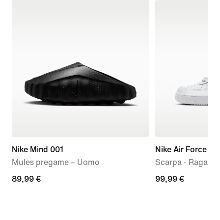
Nike Mind 001
Nike Air Force 1 L
Mules pregame – Uomo
Scarpa - Ragazzi
89,99
89,99 €
99,99
99,99 €
€
€