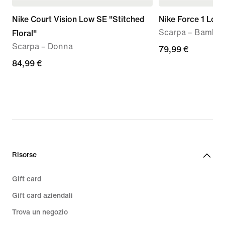
Nike Court Vision Low SE "Stitched
Nike Force 1 Low
Scarpa – Bambin
Floral"
Scarpa – Donna
79,99
79,99 €
84,99
84,99 €
€
€
Risorse
Gift card
Gift card aziendali
Trova un negozio