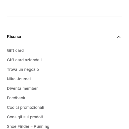
€,
original
price
32,99
€
Risorse
Gift card
Gift card aziendali
Trova un negozio
Nike Journal
Diventa member
Feedback
Codici promozionali
Consigli sui prodotti
Shoe Finder – Running