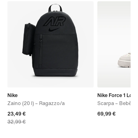
Nike
Nike Force 1 Low
Zaino (20 l) – Ragazzo/a
Scarpa – Bebè e
current
23,49 €
69,99
69,99 €
32,99 €
price
€
23,49