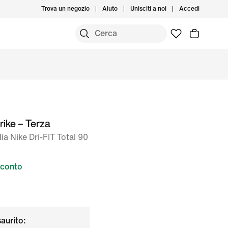
Trova un negozio
Aiuto
Unisciti a noi
Accedi
rike – Terza
ia Nike Dri-FIT Total 90
sconto
saurito: