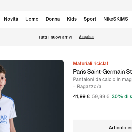
Novità
Uomo
Donna
Kids
Sport
NikeSKIMS
Tutti i nuovi arrivi
Acquista
Materiali riciclati
immagine
Paris Saint-Germain St
1
Pantaloni da calcio in magl
di
– Ragazzo/a
6
41,99 €
59,99 €
30% di 
Articolo e