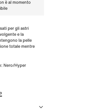
on è al momento
bile
ati per gli astri
vvolgente e la
ntengono la pelle
ione totale mentre
o:
Nero/Hyper
to