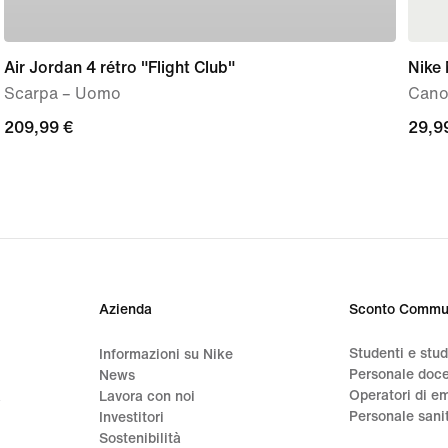
Air Jordan 4 rétro "Flight Club"
Nike 
Scarpa – Uomo
Cano
209,99
209,99 €
29,9
29,9
€
€
Azienda
Sconto Commu
Studenti e stu
Informazioni su Nike
Personale doc
News
Operatori di e
a
Lavora con noi
Personale sani
Investitori
Sostenibilità