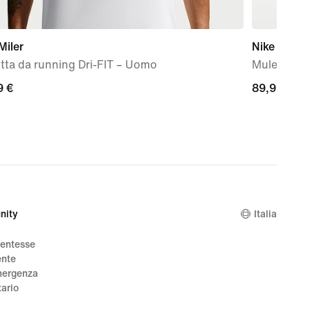
Miler
Nike Mind 
tta da running Dri-FIT – Uomo
Mules pre
9
9 €
89,99
89,99 €
€
nity
Italia
dentesse
ente
mergenza
tario