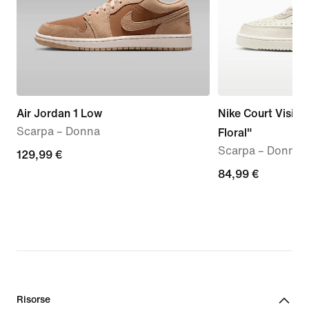
Air Jordan 1 Low
Nike Court Vision
Scarpa – Donna
Floral"
Scarpa – Donna
129,99
129,99 €
€
84,99
84,99 €
€
Risorse