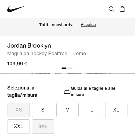
Tutti i nuovi arrivi
Acquista
Jordan Brooklyn
Maglia da hockey Realtree – Uomo
109,99 €
Seleziona la
Guida alle taglie e alle
taglia/misura
misure
XS
S
M
L
XL
XXL
3XL