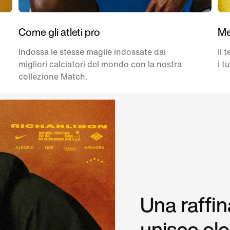
Come gli atleti pro
Me
Indossa le stesse maglie indossate dai
Il 
migliori calciatori del mondo con la nostra
i t
collezione Match.
Una raffin
unisce el