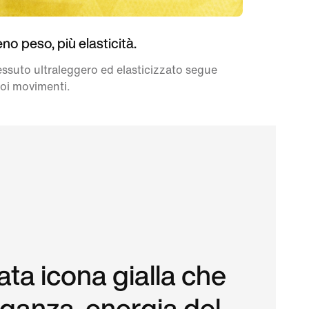
no peso, più elasticità.
tessuto ultraleggero ed elasticizzato segue
uoi movimenti.
ata icona gialla che
eganza, energia del