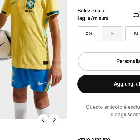
Seleziona la
taglia/misura
XS
S
M
Personali
Aggiungi al
Questo articolo è escl
e dagli scont
Ritiro gratuito