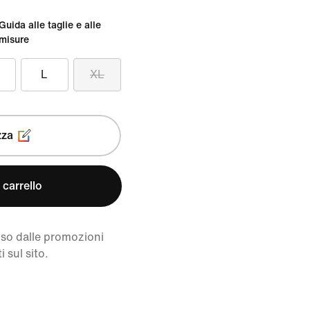
Guida alle taglie e alle
misure
L
XL
zza
 carrello
uso dalle promozioni
i sul sito.