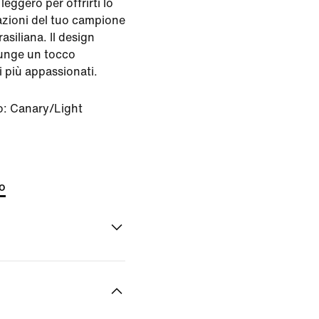
leggero per offrirti lo
tazioni del tuo campione
asiliana. Il design
iunge un tocco
i più appassionati.
o:
Canary/Light
to