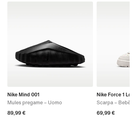
Nike Mind 001
Nike Force 1 Low
Mules pregame – Uomo
Scarpa – Bebè e
89,99
89,99 €
69,99
69,99 €
€
€