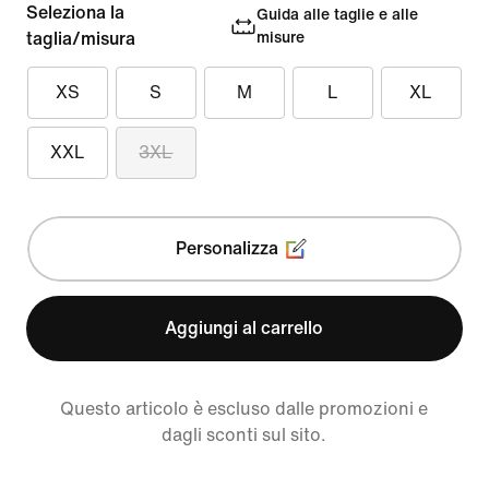
Seleziona la
Guida alle taglie e alle
taglia/misura
misure
XS
S
M
L
XL
XXL
3XL
Personalizza
Aggiungi al carrello
Questo articolo è escluso dalle promozioni e
dagli sconti sul sito.