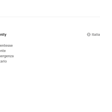
nity
Italia
dentesse
ente
mergenza
tario