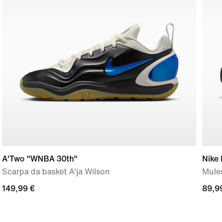
A'Two "WNBA 30th"
Nike
Scarpa da basket A'ja Wilson
Mule
149,99
149,99 €
89,9
89,9
€
€