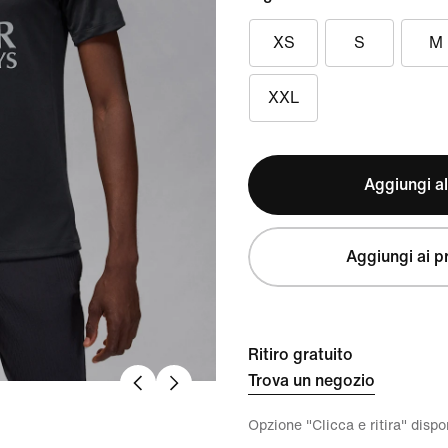
XS
S
M
XXL
Aggiungi al
Aggiungi ai pr
Ritiro gratuito
Trova un negozio
Opzione "Clicca e ritira" disp