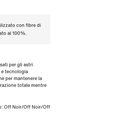
izzato con fibre di
lato al 100%.
ati per gli astri
t e tecnologia
eme per mantenere la
trazione totale mentre
o:
Off Noir/Off Noir/Off