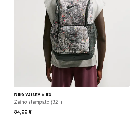
Nike Varsity Elite
Zaino stampato (32 l)
84,99
84,99 €
€