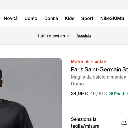
Novità
Uomo
Donna
Kids
Sport
NikeSKIMS
Tutti i nuovi arrivi
Acquista
Materiali riciclati
immagine
Paris Saint-Germain St
1
Maglia da calcio a manica 
di
Uomo
7
34,99 €
49,99 €
30% di 
Seleziona la
taglia/misura