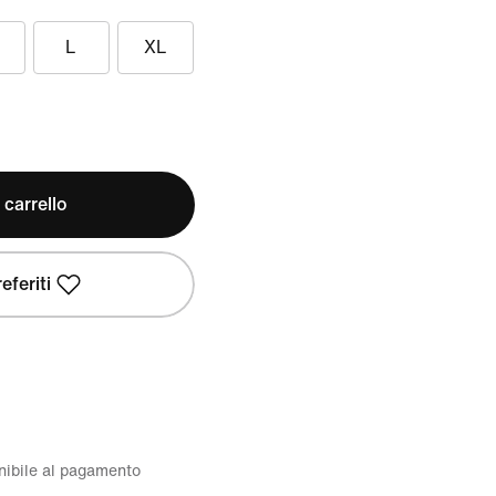
L
XL
 carrello
eferiti
onibile al pagamento