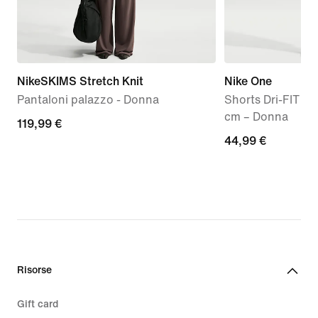
NikeSKIMS Stretch Knit
Nike One
Pantaloni palazzo - Donna
Shorts Dri-FIT 2 i
cm – Donna
119,99
119,99 €
44,99
44,99 €
€
€
Risorse
Gift card