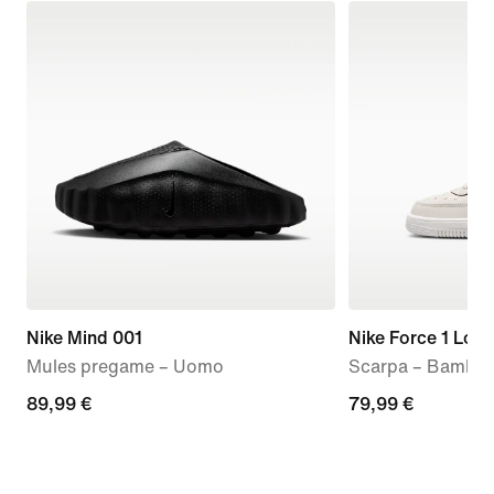
Nike Mind 001
Nike Force 1 Low
Mules pregame – Uomo
Scarpa – Bambin
89,99
89,99 €
79,99
79,99 €
€
€