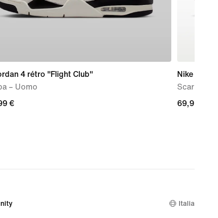
ordan 4 rétro "Flight Club"
Nike Phant
pa – Uomo
Scarpa da c
99
99 €
69,99
69,99 €
€
nity
Italia