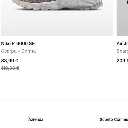
Nike P-6000 SE
Air J
Scarpa – Donna
Scar
current
83,99 €
209,
209,
119,99 €
price
€
83,99
€,
original
price
119,99
€
Azienda
Sconto Commu