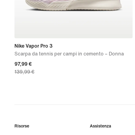
Nike Vapor Pro 3
Scarpa da tennis per campi in cemento – Donna
current
97,99 €
139,99 €
price
97,99
€,
original
price
139,99
€
Risorse
Assistenza