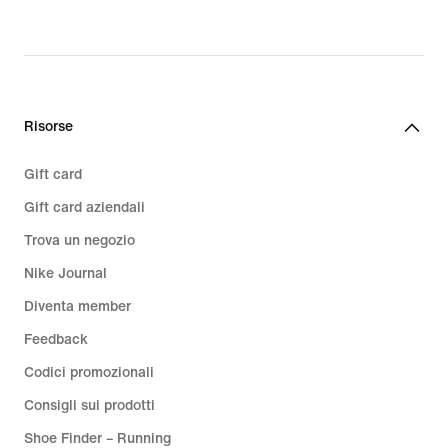
original
price
99,99
€
Risorse
Gift card
Gift card aziendali
Trova un negozio
Nike Journal
Diventa member
Feedback
Codici promozionali
Consigli sui prodotti
Shoe Finder – Running