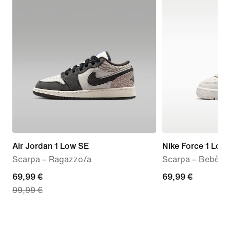
Air Jordan 1 Low SE
Nike Force 1 Low
Scarpa – Ragazzo/a
Scarpa – Bebè e
current
69,99 €
69,99
69,99 €
99,99 €
price
€
69,99
€,