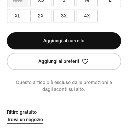
XXS
XS
S
M
L
XL
2X
3X
4X
Aggiungi al carrello
Aggiungi ai preferiti
Questo articolo è escluso dalle promozioni e
dagli sconti sul sito.
Ritiro gratuito
Trova un negozio