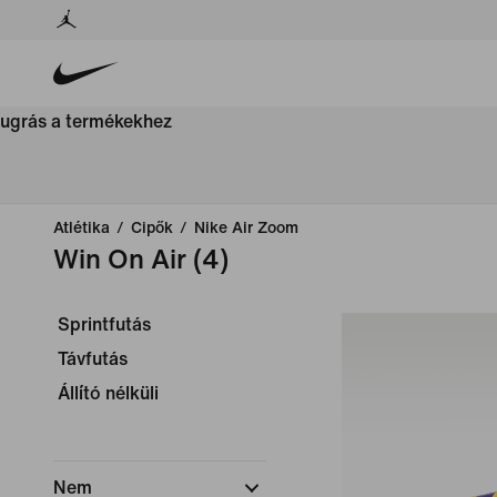
ugrás a termékekhez
Atlétika
/
Cipők
/
Nike Air Zoom
Win On Air
(4)
Sprintfutás
Távfutás
Állító nélküli
Nem