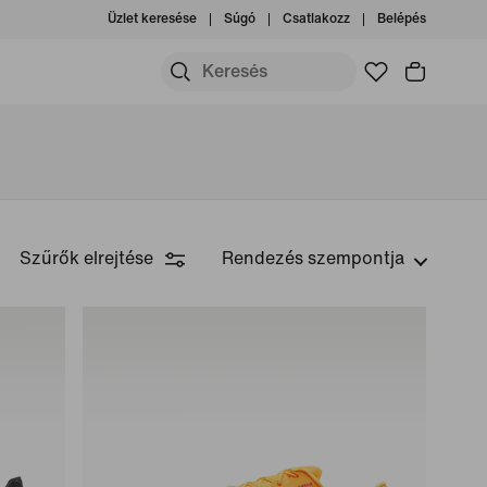
Üzlet keresése
Súgó
Csatlakozz
Belépés
Szűrők elrejtése
Rendezés szempontja