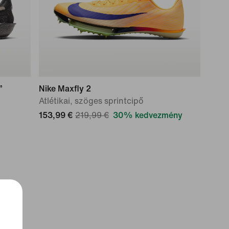
”
Nike Maxfly 2
Atlétikai, szöges sprintcipő
153,99 €
219,99 €
30% kedvezmény