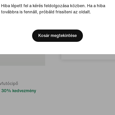
Hiba lépett fel a kérés feldolgozása közben. Ha a hiba
továbbra is fennáll, próbáld frissíteni az oldalt.
[ Code: D1B61E47 ]
We think you are in United 
Update your location?
Kosár megtekintése
Magyarország
ávfutócipő
30% kedvezmény