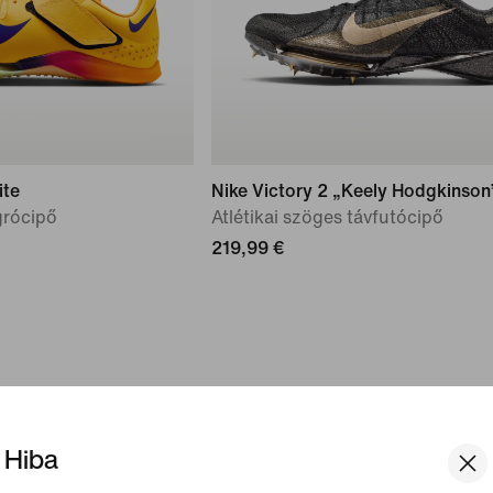
ite
Nike Victory 2 „Keely Hodgkinson
grócipő
Atlétikai szöges távfutócipő
219,99 €
Hiba