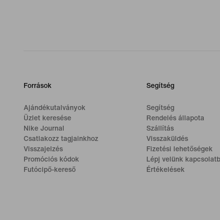
Források
Segítség
Ajándékutalványok
Segítség
Üzlet keresése
Rendelés állapota
Nike Journal
Szállítás
Csatlakozz tagjainkhoz
Visszaküldés
Visszajelzés
Fizetési lehetőségek
Promóciós kódok
Lépj velünk kapcsolat
Futócipő-kereső
Értékelések