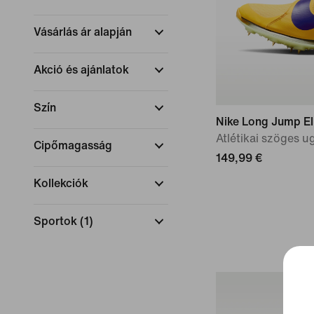
Vásárlás ár alapján
Akció és ajánlatok
Szín
Nike Long Jump El
Atlétikai szöges u
Cipőmagasság
149,99 €
Kollekciók
Sportok
(
1
)