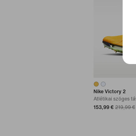
Nike Victory 2
Atlétikai szöges t
153,99 €
219,99 €