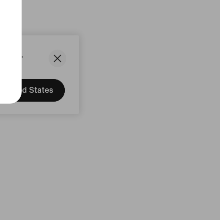
States.
United States