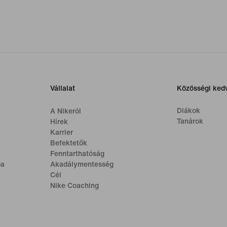
Vállalat
Közösségi ke
Diákok
A Nikeról
Tanárok
Hírek
Karrier
Befektetők
Fenntarthatóság
ba
Akadálymentesség
Cél
Nike Coaching