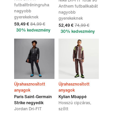
Nike Dri-FIT Total 90
futballtréningruha
Anthem futballkabát
nagyobb
nagyobb
gyerekeknek
gyerekeknek
59,49 €
84,99 €
52,49 €
74,99 €
30% kedvezmény
30% kedvezmény
Újrahasznosított
Újrahasznosított
anyagok
anyagok
Paris Saint-Germain
Kylian Mbappé
Strike negyedik
Hosszú cipzáras,
Jordan Dri-FIT
szőtt