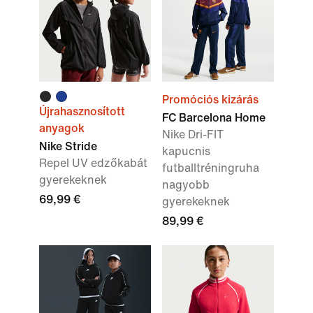
Promóciós kizárás
Újrahasznosított
FC Barcelona Home
anyagok
Nike Dri-FIT
Nike Stride
kapucnis
Repel UV edzőkabát
futballtréningruha
gyerekeknek
nagyobb
69,99 €
gyerekeknek
89,99 €