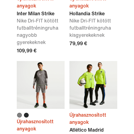
anyagok
anyagok
Inter Milan Strike
Hollandia Strike
Nike Dri-FIT kötött
Nike Dri-FIT kötött
futballtréningruha
futballtréningruha
nagyobb
kisgyerekeknek
gyerekeknek
79,99 €
109,99 €
Újrahasznosított
Újrahasznosított
anyagok
anyagok
Atlético Madrid