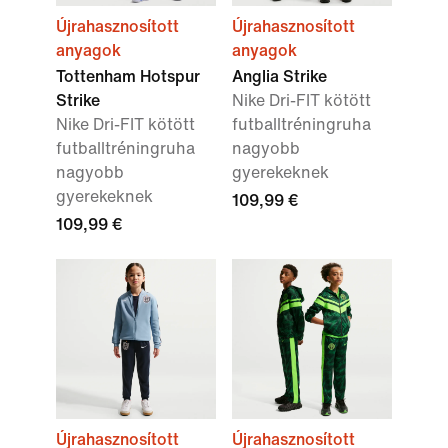
Újrahasznosított
Újrahasznosított
anyagok
anyagok
Tottenham Hotspur
Anglia Strike
Strike
Nike Dri-FIT kötött
Nike Dri-FIT kötött
futballtréningruha
futballtréningruha
nagyobb
nagyobb
gyerekeknek
gyerekeknek
109,99 €
109,99 €
Újrahasznosított
Újrahasznosított