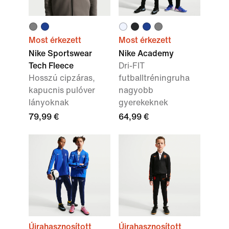
Most érkezett
Most érkezett
Nike Sportswear
Nike Academy
Tech Fleece
Dri-FIT
Hosszú cipzáras,
futballtréningruha
kapucnis pulóver
nagyobb
lányoknak
gyerekeknek
79,99 €
64,99 €
Újrahasznosított
Újrahasznosított