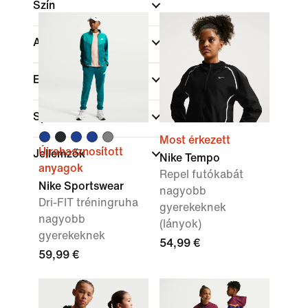
Szín
A gyermek kora
Elérhető méretek
Sportok
Most érkezett
Újrahasznosított
Jellemzők
Nike Tempo
anyagok
Repel futókabát
Nike Sportswear
nagyobb
Dri-FIT tréningruha
gyerekeknek
nagyobb
(lányok)
gyerekeknek
54,99 €
59,99 €