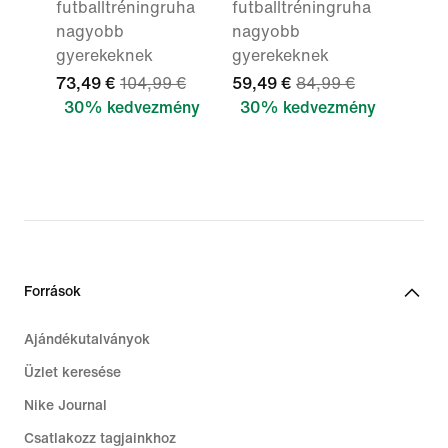
futballtréningruha
futballtréningruha
nagyobb
nagyobb
gyerekeknek
gyerekeknek
73,49 €
104,99 €
59,49 €
84,99 €
30% kedvezmény
30% kedvezmény
Források
Ajándékutalványok
Üzlet keresése
Nike Journal
Csatlakozz tagjainkhoz