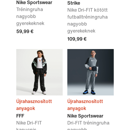
Nike Sportswear
Strike
Tréningruha
Nike Dri-FIT kötött
nagyobb
futballtréningruha
gyerekeknek
nagyobb
gyerekeknek
59,99 €
109,99 €
Újrahasznosított
Újrahasznosított
anyagok
anyagok
FFF
Nike Sportswear
Nike Dri-FIT
Dri-FIT tréningruha
kapucnis
nagyobb