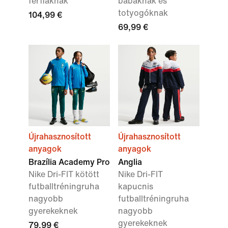
férfiaknak
babáknak és
totyogóknak
104,99 €
69,99 €
Újrahasznosított
Újrahasznosított
anyagok
anyagok
Brazília Academy Pro
Anglia
Nike Dri-FIT kötött
Nike Dri-FIT
futballtréningruha
kapucnis
nagyobb
futballtréningruha
gyerekeknek
nagyobb
gyerekeknek
79,99 €