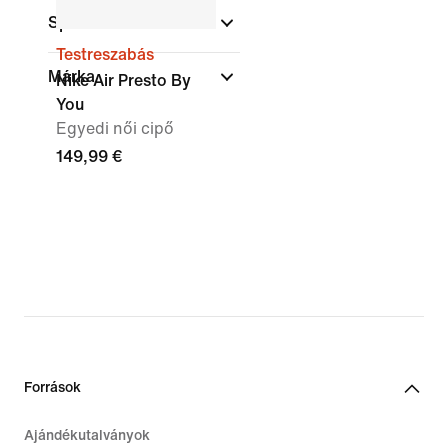
Sportok
Testreszabás
Márka
Nike Air Presto By
You
Egyedi női cipő
149,99 €
Források
Ajándékutalványok