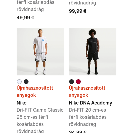
férfi kosárlabdás
rövidnadrág
rövidnadrág
99,99 €
49,99 €
Újrahasznosított
Újrahasznosított
anyagok
anyagok
Nike
Nike DNA Academy
Dri-FIT Game Classic
Dri-FIT 20 cm-es
25 cm-es férfi
férfi kosárlabdás
kosárlabdás
rövidnadrág
rövidnadrág
34,99 €