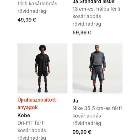
Ja Standard Issue
férfi kosárlabdás
13 cm-es, hálós férfi
rövidnadrág
kosárlabdás
49,99 €
rövidnadrág
59,99 €
Újrahasznosított
Ja
anyagok
Nike 35,5 cm-es férfi
Kobe
kosárlabdás
Dri-FIT férfi
rövidnadrág
kosárlabdás
99,99 €
rövidnadrág