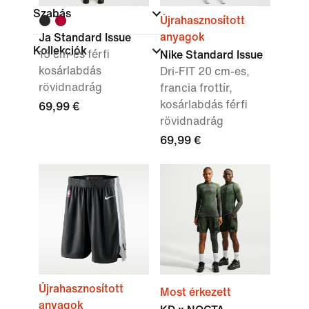
Szabás
Újrahasznosított
anyagok
Ja Standard Issue
Kollekciók
15 cm-es férfi
Nike Standard Issue
kosárlabdás
Dri-FIT 20 cm-es,
rövidnadrág
francia frottír,
kosárlabdás férfi
69,99 €
rövidnadrág
69,99 €
Újrahasznosított
Most érkezett
anyagok