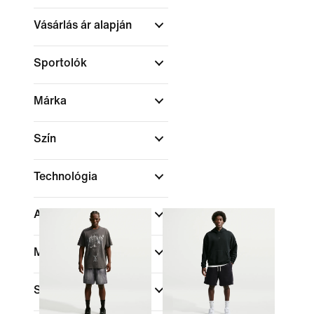
Vásárlás ár alapján
Sportolók
Márka
Szín
Technológia
Akció és ajánlatok
Méret
Sportok
(1)