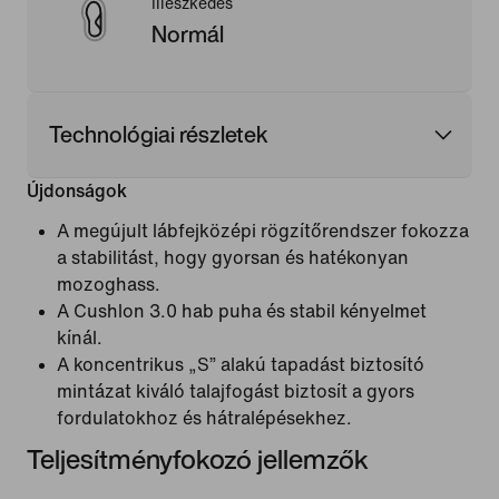
Illeszkedés
Normál
Technológiai részletek
Újdonságok
A megújult lábfejközépi rögzítőrendszer fokozza
a stabilitást, hogy gyorsan és hatékonyan
mozoghass.
A Cushlon 3.0 hab puha és stabil kényelmet
kínál.
A koncentrikus „S” alakú tapadást biztosító
mintázat kiváló talajfogást biztosít a gyors
fordulatokhoz és hátralépésekhez.
Teljesítményfokozó jellemzők