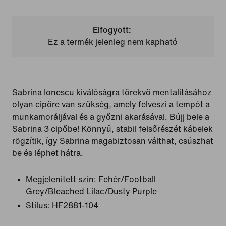
Elfogyott:
Ez a termék jelenleg nem kapható
Sabrina Ionescu kiválóságra törekvő mentalitásához
olyan cipőre van szükség, amely felveszi a tempót a
munkamoráljával és a győzni akarásával. Bújj bele a
Sabrina 3 cipőbe! Könnyű, stabil felsőrészét kábelek
rögzítik, így Sabrina magabiztosan válthat, csúszhat
be és léphet hátra.
Megjelenített szín:
Fehér/Football
Grey/Bleached Lilac/Dusty Purple
Stílus:
HF2881-104