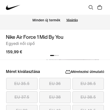
Minden új termék
Vásárlás
Nike Air Force 1 Mid By You
Egyedi női cipő
159,99 €
Méret kiválasztása
Méretezési útmutató
EU 35.5
EU 36
EU 36.5
EU 37.5
EU 38
EU 38.5