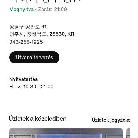
Megnyitva
• Zárás: 21:00
상당구 성안로 41
청주시, 충청북도, 28530, KR
043-258-1925
Útvonaltervezés
Nyitvatartás
H - V: 10:30 - 21:00
Üzletek a közeledben
Üzletek jegyzéke