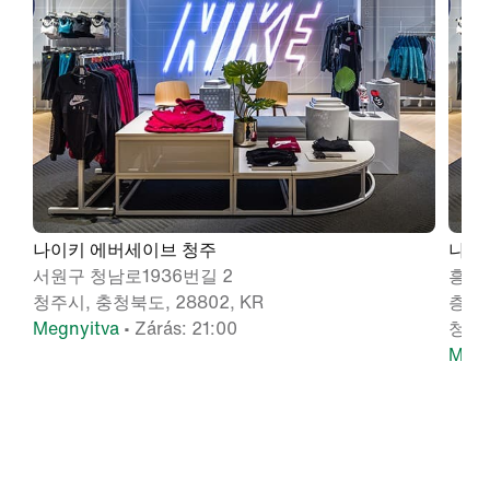
나이키 에버세이브 청주
나이
서원구 청남로1936번길 2
흥덕구
청주시, 충청북도, 28802, KR
층
Megnyitva
• Zárás: 21:00
청주시
Megn