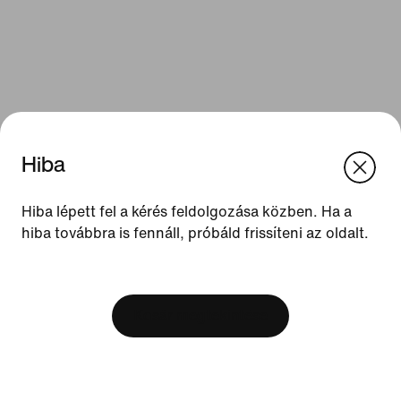
Hiba
We think you are in United States.
Update your location?
Hiba lépett fel a kérés feldolgozása közben. Ha a
Források
hiba továbbra is fennáll, próbáld frissíteni az oldalt.
Magyarország
United States
Ajándékutalványok
[ Code: D1B61E47 ]
Üzlet keresése
Kosár megtekintése
Nike Journal
Csatlakozz tagjainkhoz
Visszajelzés